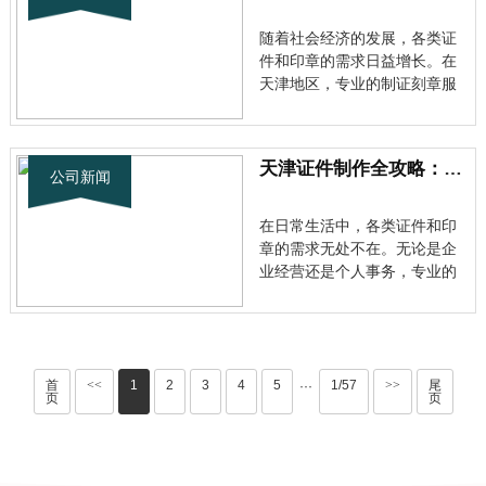
择天津的专业制证服务？ 天津
作为北方重要的经济中心，其
随着社会经济的发展，各类证
天津···
件和印章的需求日益增长。在
天津地区，专业的制证刻章服
务已经成为许多企业和个人的
刚需。今天就带大家了解一下
天津专业制证刻章行业的现状
天津证件制作全攻略：专业制证刻章服务详解
和发展趋势。 天津制证行业市
公司新闻
场概况 天津作为北方重要的经
济中心，其制证刻章市场需求
在日常生活中，各类证件和印
量巨···
章的需求无处不在。无论是企
业经营还是个人事务，专业的
证件制作服务都显得尤为重
要。天津证件制作联系电话背
后的优质服务，正成为越来越
多企业和个人的选择。 天津专
业制证行业现状分析 随着经济
首
<<
1
2
3
4
5
1/57
>>
尾
···
页
页
的快速发展，天津的专业制证
市场也···