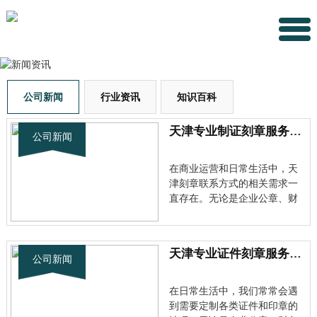
公司新闻
行业资讯
知识百科
天津专业制证刻章服务全解析：选择正规渠道的重要性
公司新闻
在商业运营和日常生活中，天
津刻章联系方式的相关需求一
直存在。无论是企业公章、财
务专用章，还是个人私章等各
类印章制作，都涉及到重要的
法律和安全问题。 了解行业标
天津专业证件刻章服务全解析：快速制作各类证书印章
准与规范 目前市场上从事天津
公司新闻
证件刻章业务的机构众多，但
服务质量参差不齐。天津刻章
在日常生活中，我们常常会遇
联系···
到需要定制各类证件和印章的