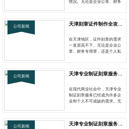
情况。无论是企业公章、财务
专用章，还是个人私章、合同
专用章等，专业的制证刻章服
务都能满足我们的需求。 天津
天津刻章证件制作全攻略：专业服务满足各类需求
专业制证刻章行业现状 随着经
公司新闻
济的发展，天津私人刻章的电
话咨询服务越来越受到关注。
在天津地区，证件刻章的需求
作为···
一直居高不下。无论是企业公
章、财务专用章，还是个人私
章、毕业证书等各类证件制
作，都离不开专业的技术支持
和服务保障。天津刻章联系方
天津专业制证刻章服务全面解析，让你轻松搞定各类证件制作需求
式的选择显得尤为重要。 了解
公司新闻
天津专业制证行业现状 随着经
济的发展，天津刻章联系方式
在现代商业社会中，天津专业
相关的···
制证刻章服务已经成为许多企
业和个人不可或缺的需求。无
论是企业公章、财务专用章，
还是个人名章、合同专用章，
专业的制证刻章服务都能满足
天津专业制证刻章服务全解析：从证书制作到刻章流程详解
多样化的使用场景。 为什么选
公司新闻