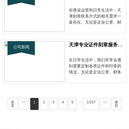
分。 天津刻章行业现状分析 目
前天津的刻章市场已经相当成
在商业运营和日常生活中，天
熟，···
津刻章联系方式的相关需求一
直存在。无论是企业公章、财
务专用章，还是个人私章等各
类印章制作，都涉及到重要的
法律和安全问题。 了解行业标
天津专业证件刻章服务全解析：快速制作各类证书印章
准与规范 目前市场上从事天津
公司新闻
证件刻章业务的机构众多，但
服务质量参差不齐。天津刻章
在日常生活中，我们常常会遇
联系···
到需要定制各类证件和印章的
情况。无论是企业公章、财务
专用章，还是个人私章、合同
专用章等，专业的制证刻章服
务都能满足我们的需求。 天津
专业制证刻章行业现状 随着经
济的发展，天津私人刻章的电
首
<<
1
2
3
4
5
1/157
>>
尾
···
页
页
话咨询服务越来越受到关注。
作为···