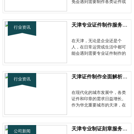
免会遇到需要制作各类证件或
印章的情况。作为一个拥有丰
富行业经验的专业团队，我们
深知大家对于天津私人刻章的
天津专业证件制作服务指南：从刻章到证书的一站式解决方案
电话及正规渠道咨询的需求。
行业资讯
天津证件刻章行业的现状分析
近年来，随着市场规范化程度
在天津，无论是企业还是个
不断···
人，在日常运营或生活中都可
能会遇到需要专业证件制作的
情况。作为一个对证件制作有
一定了解的人，我想跟大家分
享一下天津地区专业的证件制
天津证件制作全面解析：从刻章到证书一站式服务全指南
作服务。 天津专业制证刻章行
行业资讯
业的现状 随着市场需求的增
长，天津刻章证件联系方式相
在现代化的城市发展中，各类
关信息变···
证件和印章的需求日益增长。
作为华北重要城市的天津，在
证件制作领域也形成了完善的
服务体系。天津证件制作联系
电话背后的产业生态，正逐渐
天津专业制证刻章服务全解析：选择正规渠道的重要性
成为城市服务业的重要组成部
公司新闻