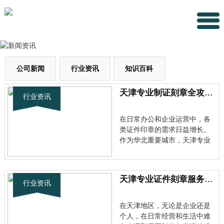
公司新闻
行业资讯
知识百科
天津专业制证刻章全攻略：从选材到交付一站式服务详解
行业资讯
在日常办公和企业运营中，各
类证件印章的需求日益增长。
作为华北重要城市，天津专业
制证行业正逐步走向规范化、
专业化。今天就带大家深入了
解天津地区专业的制证刻章服
天津专业证件刻章服务全面解析，快速了解正规渠道
务。 天津制证刻章行业的现状
行业资讯
分析 随着市场经济的发展，天
津专业制证市场需求呈现出多
在天津地区，无论是企业还是
元化···
个人，在日常经营和生活中难