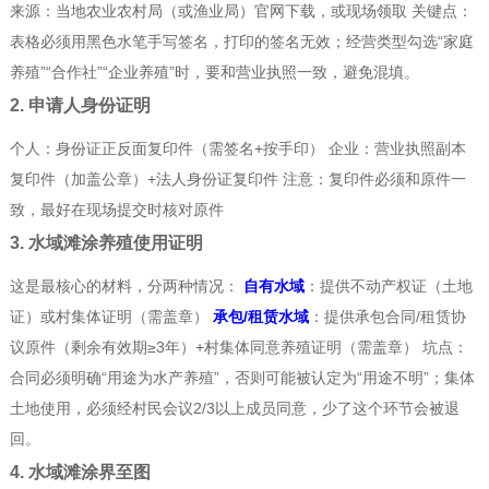
来源：当地农业农村局（或渔业局）官网下载，或现场领取 关键点：
表格必须用黑色水笔手写签名，打印的签名无效；经营类型勾选“家庭
养殖”“合作社”“企业养殖”时，要和营业执照一致，避免混填。
2. 申请人身份证明
个人：身份证正反面复印件（需签名+按手印） 企业：营业执照副本
复印件（加盖公章）+法人身份证复印件 注意：复印件必须和原件一
致，最好在现场提交时核对原件
3. 水域滩涂养殖使用证明
这是最核心的材料，分两种情况：
自有水域
：提供不动产权证（土地
证）或村集体证明（需盖章）
承包/租赁水域
：提供承包合同/租赁协
议原件（剩余有效期≥3年）+村集体同意养殖证明（需盖章） 坑点：
合同必须明确“用途为水产养殖”，否则可能被认定为“用途不明”；集体
土地使用，必须经村民会议2/3以上成员同意，少了这个环节会被退
回。
4. 水域滩涂界至图