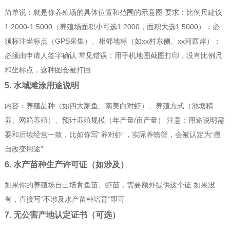
简单说：就是你养殖场的具体位置和范围的示意图 要求：比例尺建议
1:2000-1:5000（养殖场面积小可选1:2000，面积大选1:5000）；必
须标注坐标点（GPS采集）、相邻地标（如xx村东侧、xx河西岸）；
必须由申请人签字确认 常见错误：用手机地图截图打印，没有比例尺
和坐标点，这种图会被打回
5. 水域滩涂用途说明
内容：养殖品种（如四大家鱼、南美白对虾）、养殖方式（池塘精
养、网箱养殖）、预计养殖规模（年产量/亩产量） 注意：用途说明需
要和后续经营一致，比如你写“养对虾”，实际养螃蟹，会被认定为“擅
自改变用途”
6. 水产苗种生产许可证（如涉及）
如果你的养殖场自己培育鱼苗、虾苗，需要额外提供这个证 如果没
有，直接写“不涉及水产苗种培育”即可
7. 无公害产地认定证书（可选）