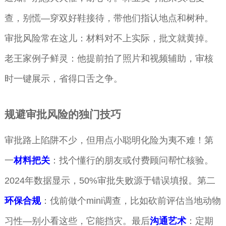
查，别慌—穿双好鞋接待，带他们指认地点和树种。
审批风险常在这儿：材料对不上实际，批文就黄掉。
老王家例子鲜灵：他提前拍了照片和视频辅助，审核
时一键展示，省得口舌之争。
规避审批风险的独门技巧
审批路上陷阱不少，但用点小聪明化险为夷不难！第
一
材料把关
：找个懂行的朋友或付费顾问帮忙核验。
2024年数据显示，50%审批失败源于错误填报。第二
环保合规
：伐前做个mini调查，比如砍前评估当地动物
习性—别小看这些，它能挡灾。最后
沟通艺术
：定期