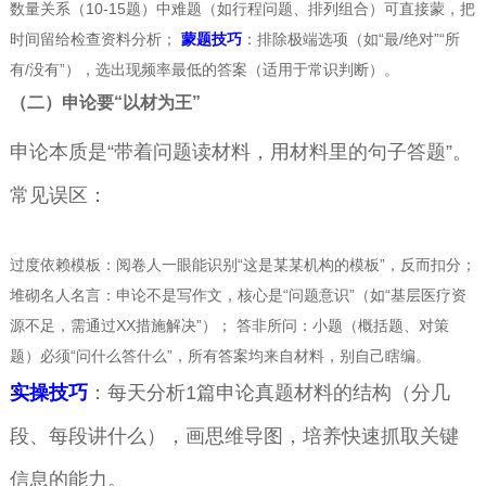
数量关系（10-15题）中难题（如行程问题、排列组合）可直接蒙，把
时间留给检查资料分析；
蒙题技巧
：排除极端选项（如“最/绝对”“所
有/没有”），选出现频率最低的答案（适用于常识判断）。
（二）申论要“以材为王”
申论本质是“带着问题读材料，用材料里的句子答题”。
常见误区：
过度依赖模板：阅卷人一眼能识别“这是某某机构的模板”，反而扣分；
堆砌名人名言：申论不是写作文，核心是“问题意识”（如“基层医疗资
源不足，需通过XX措施解决”）； 答非所问：小题（概括题、对策
题）必须“问什么答什么”，所有答案均来自材料，别自己瞎编。
实操技巧
：每天分析1篇申论真题材料的结构（分几
段、每段讲什么），画思维导图，培养快速抓取关键
信息的能力。