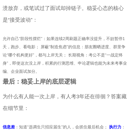
溃放弃，或笔试过了面试却掉链子。稳妥心态的核心
是“接受波动”：
允许自己“阶段性摆烂”：如果连续2周刷题正确率没提升，不妨暂停1
天，跑步、看电影； 屏蔽“制造焦虑”的信息：朋友圈晒进度、群里争
论“哪个机构更好”，都与上岸无关； 长期视角：考公不是“一战定终
身”，即使这次没上岸，积累的行测思维、申论逻辑也能为未来考事业
编、企业面试加分。
最后：稳妥上岸的底层逻辑
为什么有人能一次上岸，有人考3年还在徘徊？答案藏
在细节里：
信息差
：知道“选调生只招应届生”的人，会抓住最后机会；
执行力
：