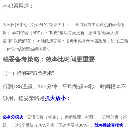
荐积累渠道：
人民日报评论（公众号的“锐评”栏目）：学习官方主流观点的表达逻
辑； 学习强国（APP）：“时政”板块每天更新，重点看“领导人讲
话”和“政策解读”； 本地政府官网：省考申论常考本省政策，如“长三角
一体化”“成渝双城经济圈”。
稳妥备考策略：效率比时间更重要
（一）行测要“取舍有术”
行测135道题、120分钟，平均每题53秒，时间根本不
够用。稳妥策略是
抓大放小
：
必拿分模块
：言语理解（40题）、判断推理（40题）、资料分析（20
题），这3个模块占70%分值，正确率要冲80%+；
战略性放弃模块
：