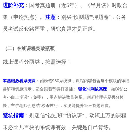
进阶补充
：国考真题册（近5年）、《半月谈》时政合
集（申论热点）。
注意
：别买“预测题”“押题卷”，公务
员考试反套路严重，研究真题才是正道。
（二）在线课程突破瓶颈
线上课程分两类，按需选择：
零基础必看系统课
：如粉笔980系统班，课程内容包含每个模块的详细
讲解和例题演示，适合跟着节奏打基础；
强化冲刺拔高课
：如B站“公
考小白上岸课”（免费），重点解决数量关系、判断推理等易丢分模
块，主讲老师会总结“秒杀技巧”，实测能提升15%答题速度。
避坑指南
：别迷信“包过班”“协议班”，动辄上万的课程
未必比几百块的系统课有效，关键是自己肯练。