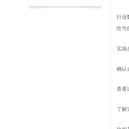
行业
吃亏
实操
确认
查看
了解