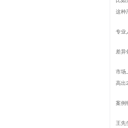
比如
这种
专业
差异
市场
高出
案例
王先