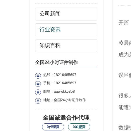
公司新闻
开篇
行业资讯
凌晨
知识百科
成为
全国24小时证件制作
误区
热线：18216485697
手机：18216485697
邮箱：aawwkk5858
很多
地址：全国24小时证件制作
能遭
全国诚邀合作代理
数据
0代理费
0加盟费