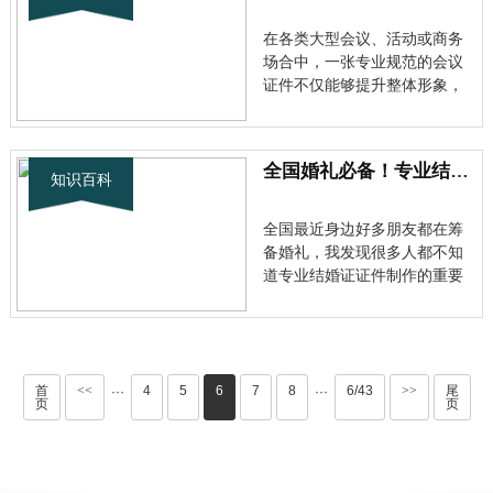
传统的方式需要专门去照相馆
拍摄，不仅耗时费力，而且成
在各类大型会议、活动或商务
场合中，一张专业规范的会议
证件不仅能够提升整体形象，
还能有效管理参会人员进出，
确保活动有序进行。那么，究
竟该如何制作一款既实用又具
全国婚礼必备！专业结婚证证件制作全攻略，新人必看指南
美感的会议证件呢？今天我就
知识百科
来详细分享一下我的经验。
一、明确证件用途与类型 全国
全国最近身边好多朋友都在筹
首先，···
备婚礼，我发现很多人都不知
道专业结婚证证件制作的重要
性。作为一个经历过婚礼全流
程的人，我想跟大家分享一些
实用的经验和避坑技巧。 为什
么选择专业制作？ 说到结婚
证，很多人觉得就是去民政局
首
<<
4
5
6
7
8
6/43
>>
尾
···
···
页
页
领的那个本本而已。但实际
上，专业···