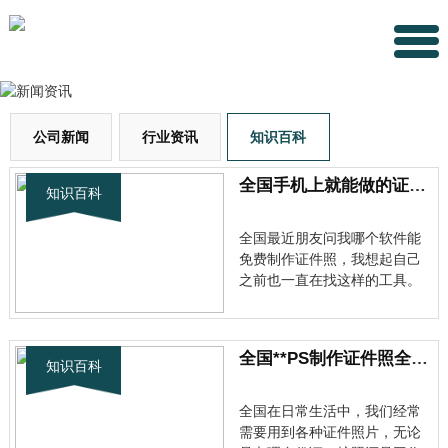
公司新闻
行业资讯
知识百科
全国手机上就能做的证件照！这些免费软件真的太好用了
知识百科
全国最近朋友问我哪个软件能
免费制作证件照，我想起自己
之前也一直在找这样的工具。
毕竟现在各种场合都需要证件
照，从工作面试到办理各种证
件，一张规范的证件照真的很
全国**PS制作证件照全攻略：从新手到精通的详细教程**
重要。 为什么需要专门的证件
知识百科
照制作软件 全国传统的证件照
拍摄方式不仅麻烦，而且成本
全国在日常生活中，我们经常
也不···
需要用到各种证件照片，无论