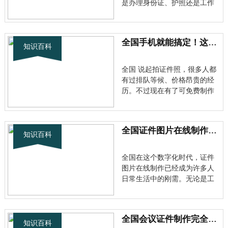
是办理身份证、护照还是工作
证，一张合格的证件照都至关
重要。PS制作证件照已经成为
许多人解决这一需求的有效方
全国手机就能搞定！这5款免费证件照APP太实用了
式。作为一名资深的图像处理
知识百科
爱好者，我想分享一些实用的
经验和技巧，帮助大家轻松掌
全国 说起拍证件照，很多人都
握这项···
有过排队等候、价格昂贵的经
历。不过现在有了可免费制作
证件照的软件，这些问题都不
再是问题啦！作为一名经常需
要各种尺寸照片的职场人，我
全国证件图片在线制作全攻略：轻松搞定各类证照电子化需求
今天就来分享几款好用又免费
知识百科
的证件照制作工具。 💡 软件选
择很重要，这些功能要看清 全
全国在这个数字化时代，证件
国···
图片在线制作已经成为许多人
日常生活中的刚需。无论是工
作需要还是生活便利，能够快
速生成标准规范的证件照片，
都显得尤为重要。 全国 为什么
全国会议证件制作完全指南：从设计到印刷全流程解析
选择在线制作证件图片？ 全国
知识百科